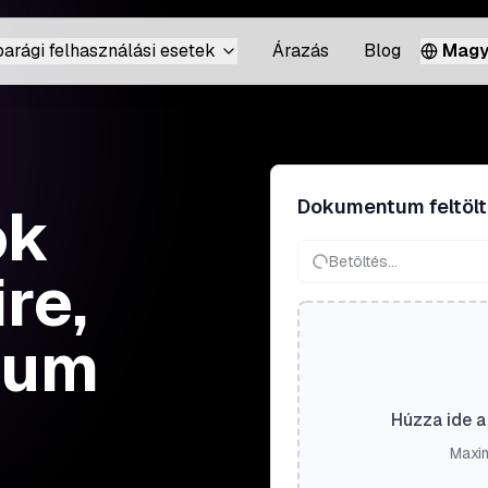
parági felhasználási esetek
Árazás
Blog
Magy
Dokumentum feltöl
ok
Betöltés...
re,
tum
Húzza ide a 
Maxim