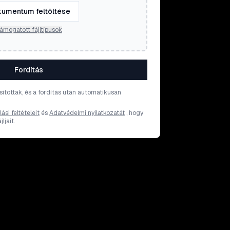
umentum feltöltése
ámogatott fájltípusok
Fordítás
osítottak, és a fordítás után automatikusan
ási feltételeit
és
Adatvédelmi nyilatkozatát
, hogy
ljait.