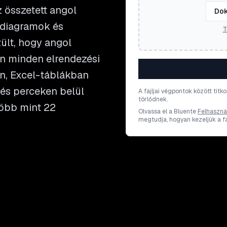
 összetett angol
Dok
 diagramok és
T
ült, hogy angol
n minden elrendezési
n, Excel-táblákban
 és perceken belül
A fájljai végpontok között titk
törlődnek.
több mint 22
Olvassa el a Bluente
Felhasznál
megtudja, hogyan kezeljük a fáj