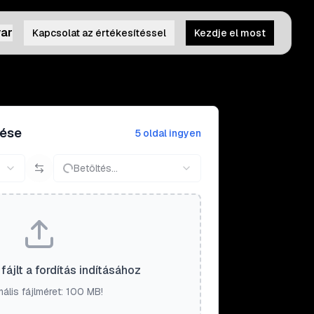
ar
Kapcsolat az értékesítéssel
Kezdje el most
tése
5 oldal ingyen
Betöltés...
fájlt a fordítás indításához
ális fájlméret: 100 MB!