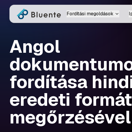
Fordítási megoldások
I
Angol
dokumentum
fordítása hindi
eredeti formá
megőrzésével