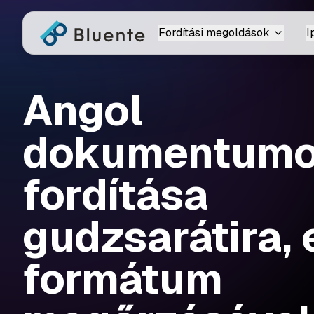
Fordítási megoldások
I
Angol
dokumentum
fordítása
gudzsarátira, 
formátum