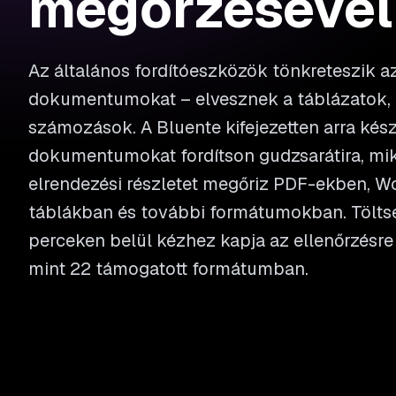
megőrzésével
Az általános fordítóeszközök tönkreteszik az
dokumentumokat – elvesznek a táblázatok,
számozások. A Bluente kifejezetten arra kész
dokumentumokat fordítson gudzsarátira, m
elrendezési részletet megőriz PDF-ekben, Wo
táblákban és további formátumokban. Töltse f
perceken belül kézhez kapja az ellenőrzésre 
mint 22 támogatott formátumban.