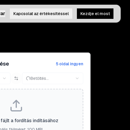
ar
Kapcsolat az értékesítéssel
Kezdje el most
tése
5 oldal ingyen
Betöltés...
fájlt a fordítás indításához
ális fájlméret: 100 MB!