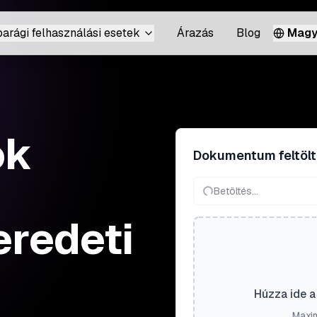
parági felhasználási esetek
Árazás
Blog
Magy
ok
Dokumentum feltöl
Betöltés...
eredeti
Húzza ide a 
Maxim