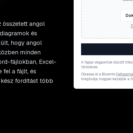
Dok
 összetett angol
T
 diagramok és
ült, hogy angol
iközben minden
rd-fájlokban, Excel-
A fájljai végpontok között titk
törlődnek.
el a fájlt, és
Olvassa el a Bluente
Felhasznál
megtudja, hogyan kezeljük a fáj
kész fordítást több