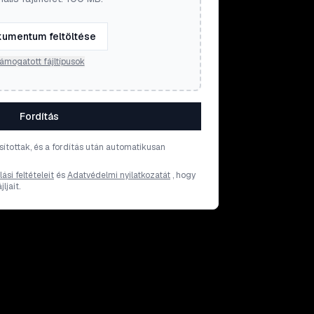
umentum feltöltése
ámogatott fájltípusok
Fordítás
osítottak, és a fordítás után automatikusan
ási feltételeit
és
Adatvédelmi nyilatkozatát
, hogy
ljait.