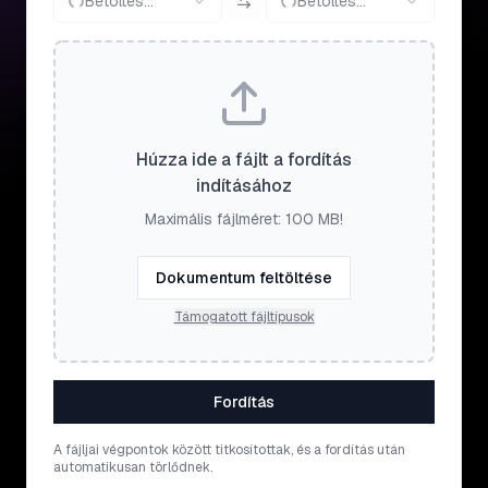
Betöltés...
Betöltés...
Húzza ide a fájlt a fordítás
indításához
Maximális fájlméret: 100 MB!
Dokumentum feltöltése
Támogatott fájltípusok
Fordítás
A fájljai végpontok között titkosítottak, és a fordítás után
automatikusan törlődnek.