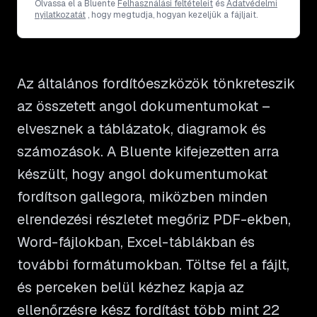
Olvassa el a Bluente
Felhasználási feltételeit
és
Adatvédelmi
nyilatkozatát
, hogy megtudja, hogyan kezeljük a fájljait.
Az általános fordítóeszközök tönkreteszik
az összetett angol dokumentumokat –
elvesznek a táblázatok, diagramok és
számozások. A Bluente kifejezetten arra
készült, hogy angol dokumentumokat
fordítson gallegora, miközben minden
elrendezési részletet megőriz PDF-ekben,
Word-fájlokban, Excel-táblákban és
további formátumokban. Töltse fel a fájlt,
és perceken belül kézhez kapja az
ellenőrzésre kész fordítást több mint 22