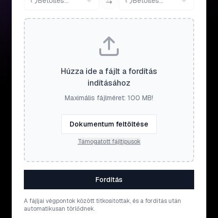
Betöltés...
Betöltés...
Húzza ide a fájlt a fordítás
indításához
Maximális fájlméret: 100 MB!
Dokumentum feltöltése
Támogatott fájltípusok
Fordítás
A fájljai végpontok között titkosítottak, és a fordítás után
automatikusan törlődnek.