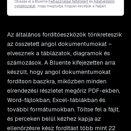
Olvassa el a Bluente
Felhasználási feltételeit
és
Adatvédelmi
nyilatkozatát
, hogy megtudja, hogyan kezeljük a fájljait.
Az általános fordítóeszközök tönkreteszik
az összetett angol dokumentumokat –
elvesznek a táblázatok, diagramok és
számozások. A Bluente kifejezetten arra
készült, hogy angol dokumentumokat
fordítson baszkra, miközben minden
elrendezési részletet megőriz PDF-ekben,
Word-fájlokban, Excel-táblákban és
további formátumokban. Töltse fel a fájlt,
és perceken belül kézhez kapja az
ellenőrzésre kész fordítást több mint 22