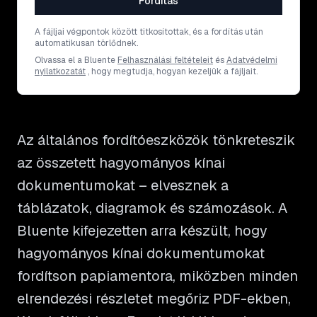
Fordítás
A fájljai végpontok között titkosítottak, és a fordítás után
automatikusan törlődnek.
Olvassa el a Bluente
Felhasználási feltételeit
és
Adatvédelmi
nyilatkozatát
, hogy megtudja, hogyan kezeljük a fájljait.
Az általános fordítóeszközök tönkreteszik
az összetett hagyományos kínai
dokumentumokat – elvesznek a
táblázatok, diagramok és számozások. A
Bluente kifejezetten arra készült, hogy
hagyományos kínai dokumentumokat
fordítson papiamentora, miközben minden
elrendezési részletet megőriz PDF-ekben,