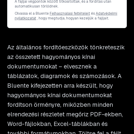
A fájljai végpontok között titkosítottak, és a fordítás után
automatikusan törlődnek.
Olvassa el a Bluente
Felhasználási feltételeit
és
Adatvédelmi
nyilatkozatát
, hogy megtudja, hogyan kezeljük a fájljait.
Az általános fordítóeszközök tönkreteszik
az összetett hagyományos kínai
dokumentumokat – elvesznek a
táblázatok, diagramok és számozások. A
Bluente kifejezetten arra készült, hogy
hagyományos kínai dokumentumokat
fordítson örményre, miközben minden
elrendezési részletet megőriz PDF-ekben,
Word-fájlokban, Excel-táblákban és
további formátumokban. Töltse fel a fájlt,