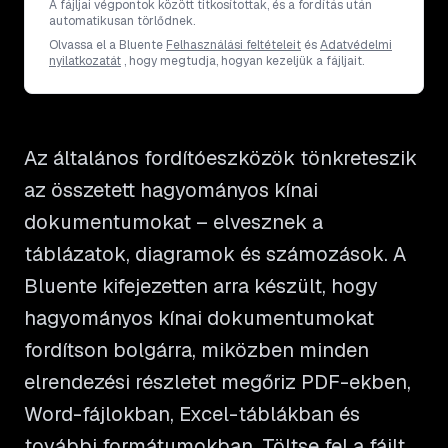
A fájljai végpontok között titkosítottak, és a fordítás után
automatikusan törlődnek.
Olvassa el a Bluente
Felhasználási feltételeit
és
Adatvédelmi
nyilatkozatát
, hogy megtudja, hogyan kezeljük a fájljait.
Az általános fordítóeszközök tönkreteszik
az összetett hagyományos kínai
dokumentumokat – elvesznek a
táblázatok, diagramok és számozások. A
Bluente kifejezetten arra készült, hogy
hagyományos kínai dokumentumokat
fordítson bolgárra, miközben minden
elrendezési részletet megőriz PDF-ekben,
Word-fájlokban, Excel-táblákban és
további formátumokban. Töltse fel a fájlt,