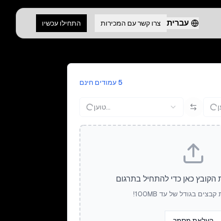
עברית
צרו קשר עם המכירות
התחילו עכשיו
5 עמודים חינם
טוען...
 הקובץ כאן כדי להתחיל בתרגום
בצים בגודל של עד 100MB!
העלאת מסמך