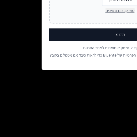
סוגי קבצים נתמכים
תרגמו
צה ונמחק אוטומטית לאחר התרגום.
 הפרטיות
של Bluente כדי לראות כיצד אנו מטפלים בקובץ