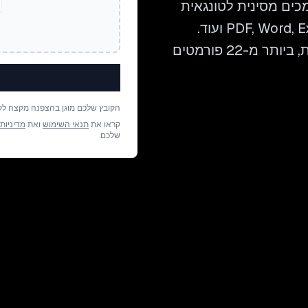
י לתרגם מסמכים מסינית לטונגאית
תוך שמירה על כל פרט של הפריסה — בקובצי PDF, Word, Excel ועוד.
העלו את הקובץ וקבלו תרגום מוכן לבדיקה תוך דקות, ביותר מ-22 פורמטים
הקובץ שלכם מוגן בהצפנה מקצה לק
קראו את
תנאי השימוש
ואת
מדיניות
שלכם.