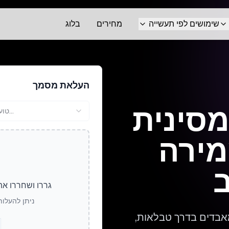
שימושים לפי תעשייה
מחירים
בלוג
העלאת מסמך
סינית
טוען...
מירה
גררו ושחררו את
ניתן להעלות ק
מאבדים בדרך טבלאות,