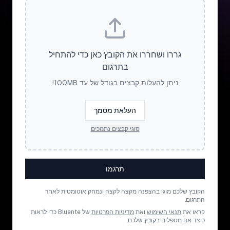
גררו ושחררו את הקובץ כאן כדי להתחיל
בתרגום
ניתן להעלות קבצים בגודל של עד 100MB!
העלאת מסמך
סוגי קבצים נתמכים
תרגמו
הקובץ שלכם מוגן בהצפנה מקצה לקצה ונמחק אוטומטית לאחר
התרגום.
קראו את
תנאי השימוש
ואת
מדיניות הפרטיות
של Bluente כדי לראות
כיצד אנו מטפלים בקובץ שלכם.