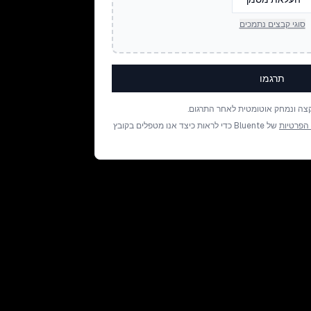
סוגי קבצים נתמכים
תרגמו
צה ונמחק אוטומטית לאחר התרגום.
 הפרטיות
של Bluente כדי לראות כיצד אנו מטפלים בקובץ