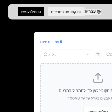
עברית
צרו קשר עם המכירות
התחילו עכשיו
5 עמודים חינם
טוען...
 הקובץ כאן כדי להתחיל בתרגום
בצים בגודל של עד 100MB!
העלאת מסמך