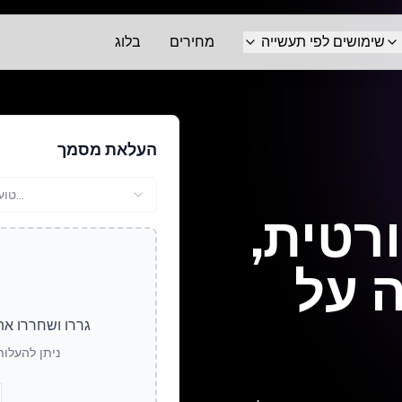
שימושים לפי תעשייה
מחירים
בלוג
העלאת מסמך
טוען...
רטית,
 על
גררו ושחררו את
ניתן להעלות ק