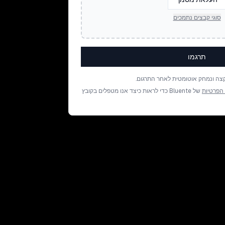
סוגי קבצים נתמכים
תרגמו
צה ונמחק אוטומטית לאחר התרגום.
 הפרטיות
של Bluente כדי לראות כיצד אנו מטפלים בקובץ