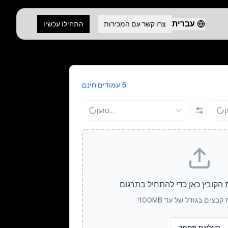
עברית
צרו קשר עם המכירות
התחילו עכשיו
5 עמודים חינם
טוען...
 הקובץ כאן כדי להתחיל בתרגום
בצים בגודל של עד 100MB!
העלאת מסמך