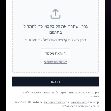
גררו ושחררו את הקובץ כאן כדי להתחיל
בתרגום
ניתן להעלות קבצים בגודל של עד 100MB!
העלאת מסמך
סוגי קבצים נתמכים
תרגמו
הקובץ שלכם מוגן בהצפנה מקצה לקצה ונמחק אוטומטית לאחר
התרגום.
קראו את
תנאי השימוש
ואת
מדיניות הפרטיות
של Bluente כדי לראות
כיצד אנו מטפלים בקובץ שלכם.