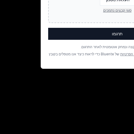
סוגי קבצים נתמכים
תרגמו
צה ונמחק אוטומטית לאחר התרגום.
 הפרטיות
של Bluente כדי לראות כיצד אנו מטפלים בקובץ