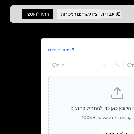
עברית
צרו קשר עם המכירות
התחילו עכשיו
5 עמודים חינם
טוען...
 הקובץ כאן כדי להתחיל בתרגום
בצים בגודל של עד 100MB!
העלאת מסמך