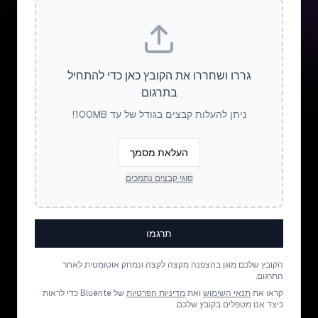
גררו ושחררו את הקובץ כאן כדי להתחיל
בתרגום
ניתן להעלות קבצים בגודל של עד 100MB!
העלאת מסמך
סוגי קבצים נתמכים
תרגמו
הקובץ שלכם מוגן בהצפנה מקצה לקצה ונמחק אוטומטית לאחר
התרגום.
קראו את
תנאי השימוש
ואת
מדיניות הפרטיות
של Bluente כדי לראות
כיצד אנו מטפלים בקובץ שלכם.