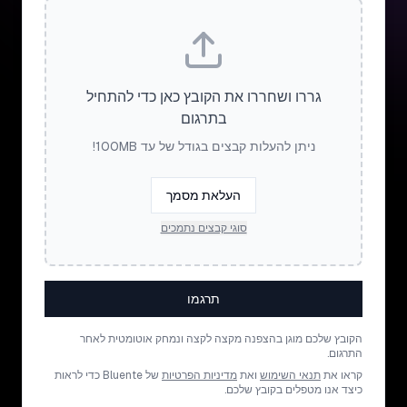
גררו ושחררו את הקובץ כאן כדי להתחיל
בתרגום
ניתן להעלות קבצים בגודל של עד 100MB!
העלאת מסמך
סוגי קבצים נתמכים
תרגמו
הקובץ שלכם מוגן בהצפנה מקצה לקצה ונמחק אוטומטית לאחר
התרגום.
קראו את
תנאי השימוש
ואת
מדיניות הפרטיות
של Bluente כדי לראות
כיצד אנו מטפלים בקובץ שלכם.