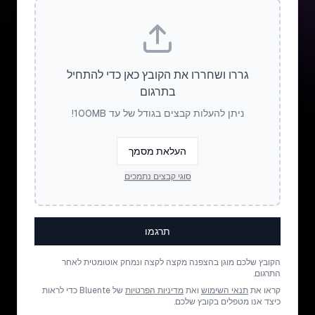
גררו ושחררו את הקובץ כאן כדי להתחיל
בתרגום
ניתן להעלות קבצים בגודל של עד 100MB!
העלאת מסמך
סוגי קבצים נתמכים
תרגמו
הקובץ שלכם מוגן בהצפנה מקצה לקצה ונמחק אוטומטית לאחר
התרגום.
קראו את
תנאי השימוש
ואת
מדיניות הפרטיות
של Bluente כדי לראות
כיצד אנו מטפלים בקובץ שלכם.