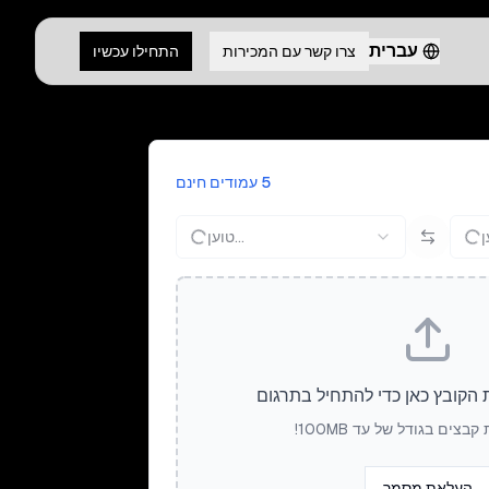
עברית
צרו קשר עם המכירות
התחילו עכשיו
5 עמודים חינם
טוען...
 הקובץ כאן כדי להתחיל בתרגום
בצים בגודל של עד 100MB!
העלאת מסמך