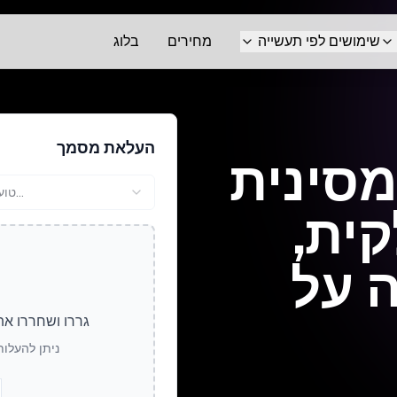
שימושים לפי תעשייה
מחירים
בלוג
העלאת מסמך
סינית
טוען...
ית,
 על
גררו ושחררו את
ניתן להעלות ק