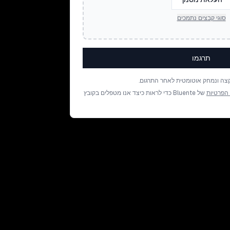
סוגי קבצים נתמכים
תרגמו
צה ונמחק אוטומטית לאחר התרגום.
 הפרטיות
של Bluente כדי לראות כיצד אנו מטפלים בקובץ