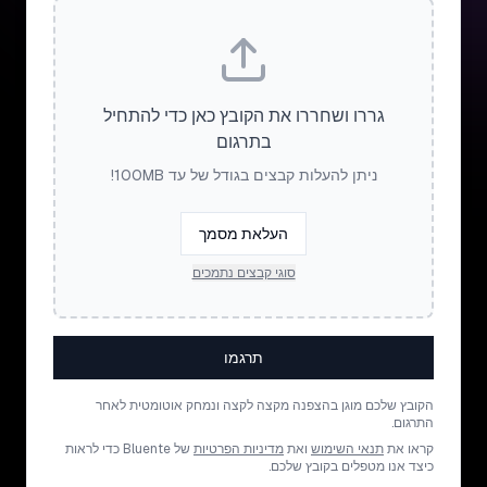
גררו ושחררו את הקובץ כאן כדי להתחיל
בתרגום
ניתן להעלות קבצים בגודל של עד 100MB!
העלאת מסמך
סוגי קבצים נתמכים
תרגמו
הקובץ שלכם מוגן בהצפנה מקצה לקצה ונמחק אוטומטית לאחר
התרגום.
קראו את
תנאי השימוש
ואת
מדיניות הפרטיות
של Bluente כדי לראות
כיצד אנו מטפלים בקובץ שלכם.