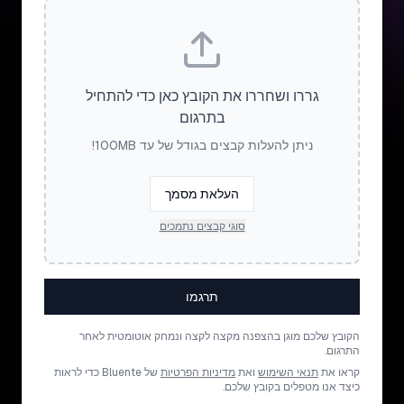
גררו ושחררו את הקובץ כאן כדי להתחיל
בתרגום
ניתן להעלות קבצים בגודל של עד 100MB!
העלאת מסמך
סוגי קבצים נתמכים
תרגמו
הקובץ שלכם מוגן בהצפנה מקצה לקצה ונמחק אוטומטית לאחר
התרגום.
קראו את
תנאי השימוש
ואת
מדיניות הפרטיות
של Bluente כדי לראות
כיצד אנו מטפלים בקובץ שלכם.