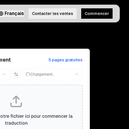
Français
Contacter les ventes
Commencer
ment
5 pages gratuites
Chargement...
tre fichier ici pour commencer la
traduction