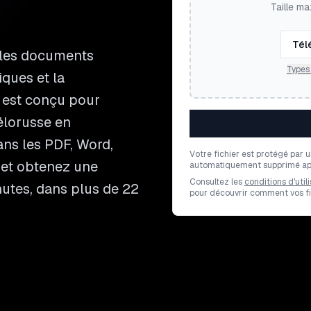
Taille ma
Tél
 les documents
Types 
ques et la
 est conçu pour
élorusse en
ans les PDF, Word,
Votre fichier est protégé par 
r et obtenez une
automatiquement supprimé apr
Consultez les
conditions d'utili
nutes, dans plus de 22
pour découvrir comment vos fic