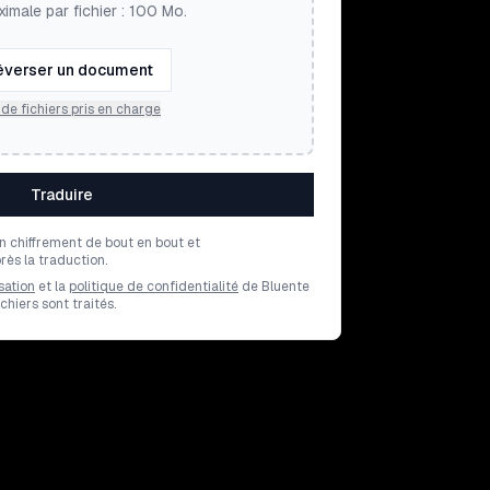
ximale par fichier : 100 Mo.
éverser un document
de fichiers pris en charge
Traduire
un chiffrement de bout en bout et
ès la traduction.
sation
et la
politique de confidentialité
de Bluente
hiers sont traités.