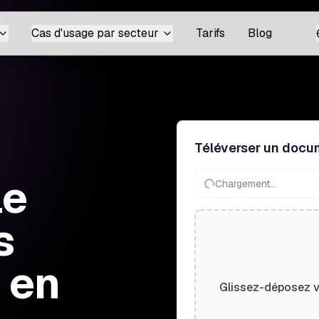
Cas d'usage par secteur
Tarifs
Blog
Téléverser un docu
le
Chargement...
s
 en
Glissez-déposez vo