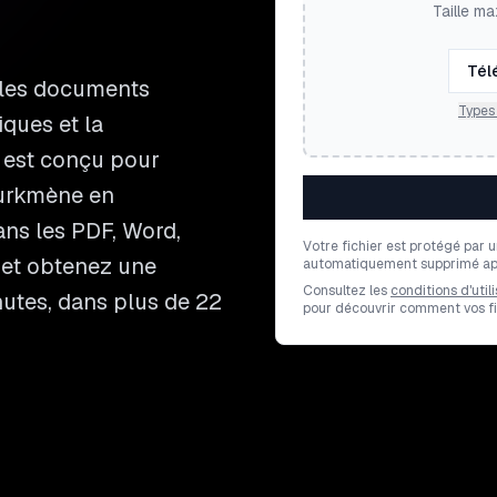
Taille ma
Tél
 les documents
Types 
ques et la
 est conçu pour
turkmène en
ans les PDF, Word,
Votre fichier est protégé par 
r et obtenez une
automatiquement supprimé apr
Consultez les
conditions d'utili
nutes, dans plus de 22
pour découvrir comment vos fic