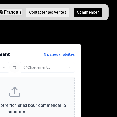
Français
Contacter les ventes
Commencer
ment
5 pages gratuites
Chargement...
tre fichier ici pour commencer la
traduction