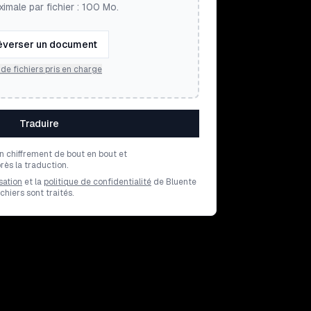
ximale par fichier : 100 Mo.
éverser un document
de fichiers pris en charge
Traduire
un chiffrement de bout en bout et
ès la traduction.
sation
et la
politique de confidentialité
de Bluente
hiers sont traités.