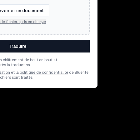
éverser un document
de fichiers pris en charge
Traduire
un chiffrement de bout en bout et
ès la traduction.
sation
et la
politique de confidentialité
de Bluente
hiers sont traités.