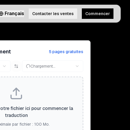
Français
Contacter les ventes
Commencer
ment
5 pages gratuites
Chargement...
tre fichier ici pour commencer la
traduction
ximale par fichier : 100 Mo.