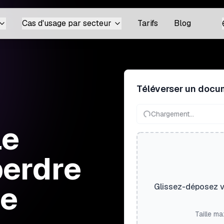
Cas d'usage par secteur
Tarifs
Blog
Téléverser un docu
Chargement...
le
perdre
ge
Glissez-déposez vo
Taille ma