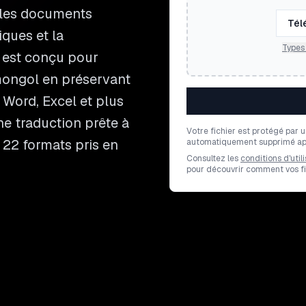
 les documents
Tél
ques et la
Types 
 est conçu pour
 mongol en préservant
 Word, Excel et plus
ne traduction prête à
Votre fichier est protégé par 
 22 formats pris en
automatiquement supprimé apr
Consultez les
conditions d'utili
pour découvrir comment vos fic