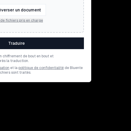
éverser un document
de fichiers pris en charge
Traduire
un chiffrement de bout en bout et
ès la traduction.
sation
et la
politique de confidentialité
de Bluente
hiers sont traités.