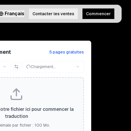
Français
Contacter les ventes
Commencer
ment
5 pages gratuites
Chargement...
tre fichier ici pour commencer la
traduction
ximale par fichier : 100 Mo.