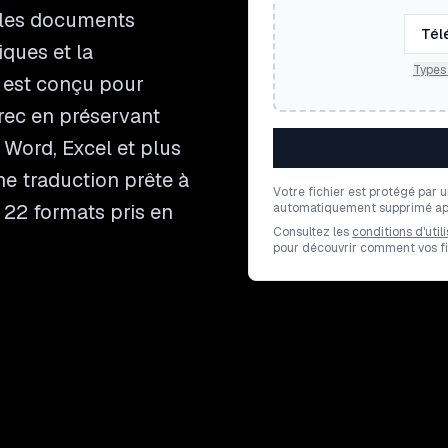
 les documents
Tél
ques et la
Types 
 est conçu pour
grec en préservant
 Word, Excel et plus
ne traduction prête à
Votre fichier est protégé par 
 22 formats pris en
automatiquement supprimé apr
Consultez les
conditions d'utili
pour découvrir comment vos fic