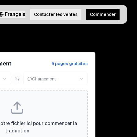
Français
Contacter les ventes
Commencer
ment
5 pages gratuites
Chargement...
tre fichier ici pour commencer la
traduction