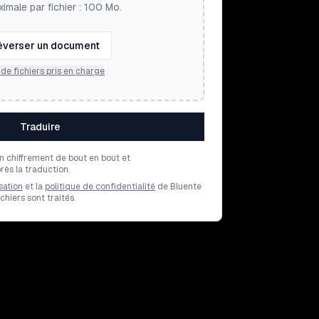
ximale par fichier : 100 Mo.
éverser un document
de fichiers pris en charge
Traduire
un chiffrement de bout en bout et
ès la traduction.
sation
et la
politique de confidentialité
de Bluente
hiers sont traités.