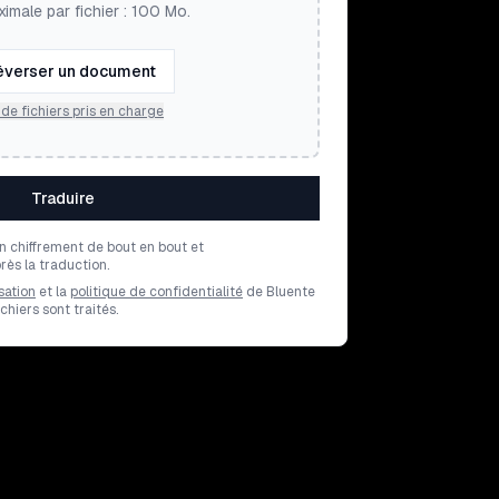
ximale par fichier : 100 Mo.
éverser un document
de fichiers pris en charge
Traduire
un chiffrement de bout en bout et
ès la traduction.
sation
et la
politique de confidentialité
de Bluente
hiers sont traités.