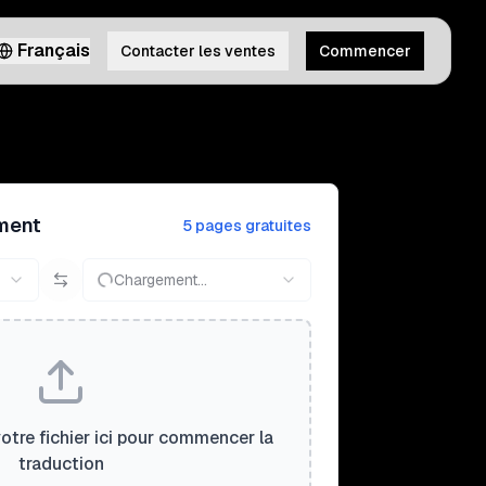
Français
Contacter les ventes
Commencer
ment
5 pages gratuites
Chargement...
tre fichier ici pour commencer la
traduction