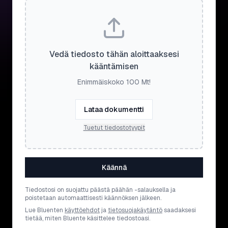
Vedä tiedosto tähän aloittaaksesi
kääntämisen
Enimmäiskoko 100 Mt!
Lataa dokumentti
Tuetut tiedostotyypit
Käännä
Tiedostosi on suojattu päästä päähän -salauksella ja
poistetaan automaattisesti käännöksen jälkeen.
Lue Bluenten
käyttöehdot
ja
tietosuojakäytäntö
saadaksesi
tietää, miten Bluente käsittelee tiedostoasi.