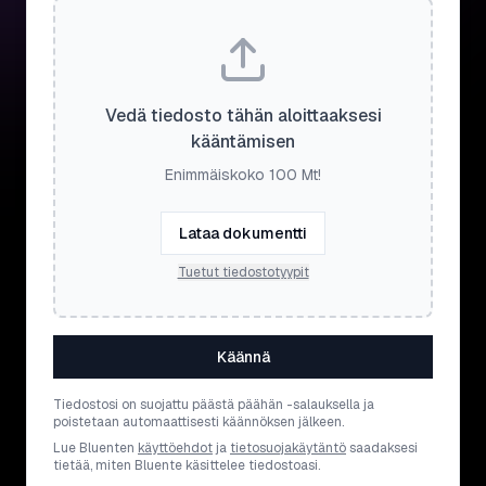
Vedä tiedosto tähän aloittaaksesi
kääntämisen
Enimmäiskoko 100 Mt!
Lataa dokumentti
Tuetut tiedostotyypit
Käännä
Tiedostosi on suojattu päästä päähän -salauksella ja
poistetaan automaattisesti käännöksen jälkeen.
Lue Bluenten
käyttöehdot
ja
tietosuojakäytäntö
saadaksesi
tietää, miten Bluente käsittelee tiedostoasi.