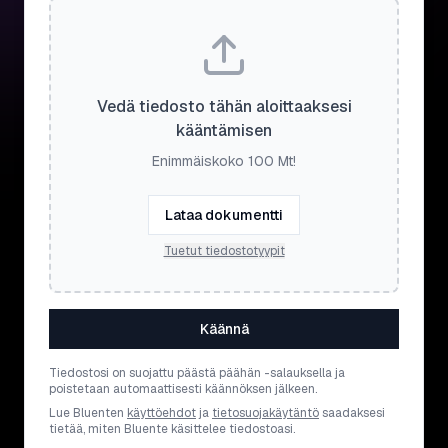
Vedä tiedosto tähän aloittaaksesi
kääntämisen
Enimmäiskoko 100 Mt!
Lataa dokumentti
Tuetut tiedostotyypit
Käännä
Tiedostosi on suojattu päästä päähän -salauksella ja
poistetaan automaattisesti käännöksen jälkeen.
Lue Bluenten
käyttöehdot
ja
tietosuojakäytäntö
saadaksesi
tietää, miten Bluente käsittelee tiedostoasi.