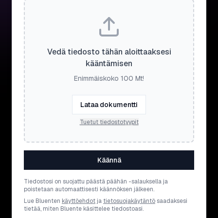
Vedä tiedosto tähän aloittaaksesi
kääntämisen
Enimmäiskoko 100 Mt!
Lataa dokumentti
Tuetut tiedostotyypit
Käännä
Tiedostosi on suojattu päästä päähän -salauksella ja
poistetaan automaattisesti käännöksen jälkeen.
Lue Bluenten
käyttöehdot
ja
tietosuojakäytäntö
saadaksesi
tietää, miten Bluente käsittelee tiedostoasi.