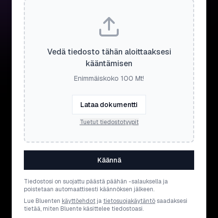
Vedä tiedosto tähän aloittaaksesi
kääntämisen
Enimmäiskoko 100 Mt!
Lataa dokumentti
Tuetut tiedostotyypit
Käännä
Tiedostosi on suojattu päästä päähän -salauksella ja
poistetaan automaattisesti käännöksen jälkeen.
Lue Bluenten
käyttöehdot
ja
tietosuojakäytäntö
saadaksesi
tietää, miten Bluente käsittelee tiedostoasi.