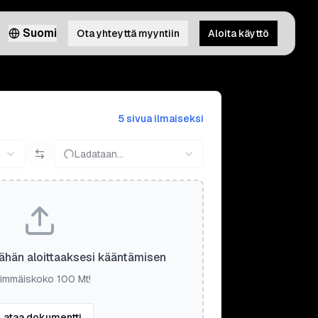
Suomi
Ota yhteyttä myyntiin
Aloita käyttö
5 sivua ilmaiseksi
Ladataan...
ähän aloittaaksesi kääntämisen
immäiskoko 100 Mt!
Lataa dokumentti