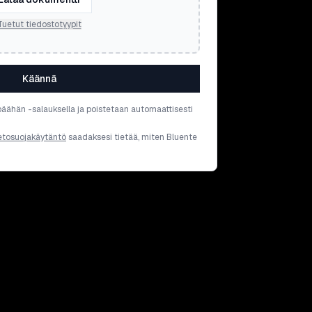
Tuetut tiedostotyypit
Käännä
päähän -salauksella ja poistetaan automaattisesti
etosuojakäytäntö
saadaksesi tietää, miten Bluente