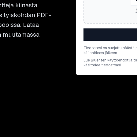
teja kiinasta
ksityiskohdan PDF-,
odoissa. Lataa
sen muutamassa
Tiedostosi on suojattu päästä 
käännöksen jälkeen.
Lue Bluenten
käyttöehdot
ja
ti
käsittelee tiedostoasi.