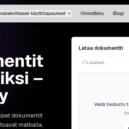
mialakohtaiset käyttötapaukset
Hinnoittelu
Blogi
Lataa dokumentti
entit
Ladataan...
iksi –
y
Vedä tiedosto t
En
aiset dokumentit
atoavat matkalla.