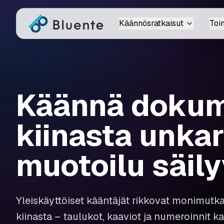
Käännösratkaisut
Toi
Käännä dokum
kiinasta unkar
muotoilu säily
Yleiskäyttöiset kääntäjät rikkovat monimutk
kiinasta – taulukot, kaaviot ja numeroinnit k