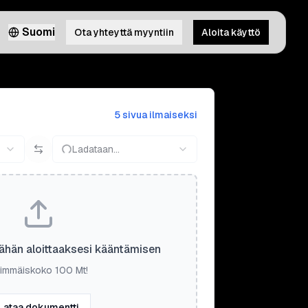
Suomi
Ota yhteyttä myyntiin
Aloita käyttö
5 sivua ilmaiseksi
Ladataan...
ähän aloittaaksesi kääntämisen
immäiskoko 100 Mt!
Lataa dokumentti