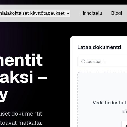
mialakohtaiset käyttötapaukset
Hinnoittelu
Blogi
Lataa dokumentti
entit
Ladataan...
aksi –
y
Vedä tiedosto t
En
aiset dokumentit
atoavat matkalla.