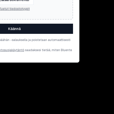
Tuetut tiedostotyypit
Käännä
päähän -salauksella ja poistetaan automaattisesti
etosuojakäytäntö
saadaksesi tietää, miten Bluente