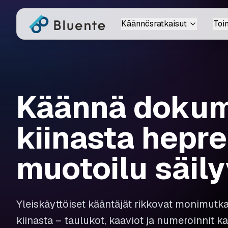
Käännösratkaisut
Toi
Käännä dokum
kiinasta hepre
muotoilu säily
Yleiskäyttöiset kääntäjät rikkovat monimutk
kiinasta – taulukot, kaaviot ja numeroinnit k