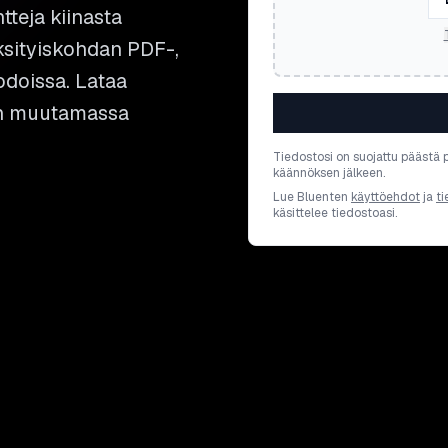
teja kiinasta
ksityiskohdan PDF-,
odoissa. Lataa
sen muutamassa
Tiedostosi on suojattu päästä 
käännöksen jälkeen.
Lue Bluenten
käyttöehdot
ja
ti
käsittelee tiedostoasi.