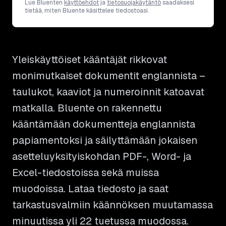
Lue Bluenten
käyttöehdot
ja
tietosuojakäytäntö
saadaksesi
tietää, miten Bluente käsittelee tiedostoasi.
Yleiskäyttöiset kääntäjät rikkovat
monimutkaiset dokumentit englannista –
taulukot, kaaviot ja numeroinnit katoavat
matkalla. Bluente on rakennettu
kääntämään dokumentteja englannista
papiamentoksi ja säilyttämään jokaisen
asetteluyksityiskohdan PDF-, Word- ja
Excel-tiedostoissa sekä muissa
muodoissa. Lataa tiedosto ja saat
tarkastusvalmiin käännöksen muutamassa
minuutissa yli 22 tuetussa muodossa.