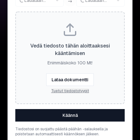
Ladataan...
Ladataan...
Vedä tiedosto tähän aloittaaksesi
kääntämisen
Enimmäiskoko 100 Mt!
Lataa dokumentti
Tuetut tiedostotyypit
Käännä
Tiedostosi on suojattu päästä päähän -salauksella ja
poistetaan automaattisesti käännöksen jälkeen.