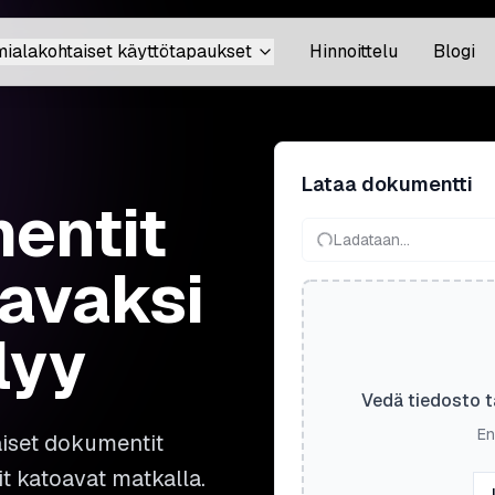
mialakohtaiset käyttötapaukset
Hinnoittelu
Blogi
Lataa dokumentti
entit
Ladataan...
aavaksi
lyy
Vedä tiedosto t
En
aiset dokumentit
it katoavat matkalla.