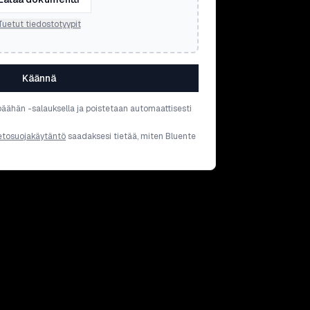
Tuetut tiedostotyypit
Käännä
päähän -salauksella ja poistetaan automaattisesti
etosuojakäytäntö
saadaksesi tietää, miten Bluente