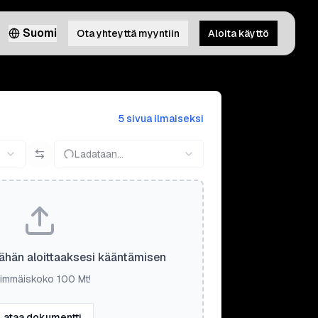
Suomi
Ota yhteyttä myyntiin
Aloita käyttö
5 sivua ilmaiseksi
Ladataan...
ähän aloittaaksesi kääntämisen
immäiskoko 100 Mt!
Lataa dokumentti