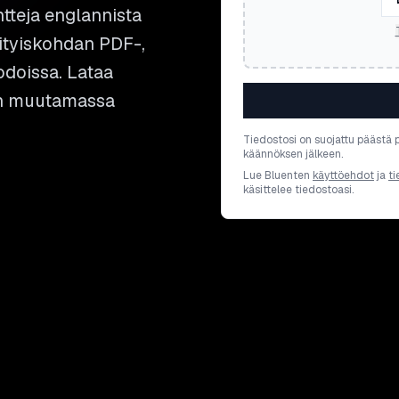
teja englannista
sityiskohdan PDF-,
odoissa. Lataa
sen muutamassa
Tiedostosi on suojattu päästä 
käännöksen jälkeen.
Lue Bluenten
käyttöehdot
ja
ti
käsittelee tiedostoasi.