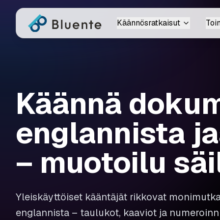
Käännösratkaisut
Toi
Käännä dokum
englannista j
– muotoilu säi
Yleiskäyttöiset kääntäjät rikkovat monimutk
englannista – taulukot, kaaviot ja numeroinn