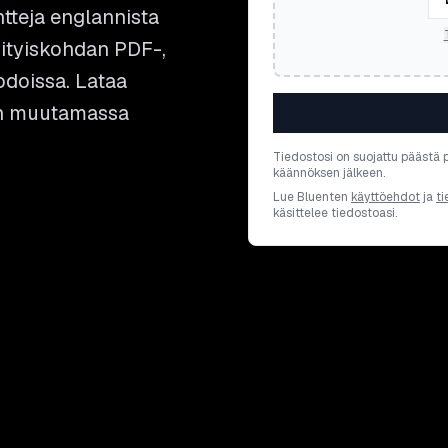
teja englannista
sityiskohdan PDF-,
odoissa. Lataa
sen muutamassa
Tiedostosi on suojattu päästä 
käännöksen jälkeen.
Lue Bluenten
käyttöehdot
ja
ti
käsittelee tiedostoasi.