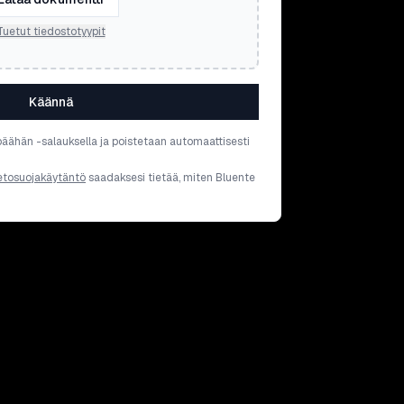
Tuetut tiedostotyypit
Käännä
päähän -salauksella ja poistetaan automaattisesti
etosuojakäytäntö
saadaksesi tietää, miten Bluente