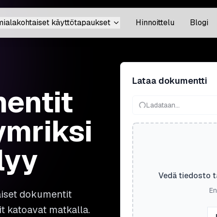
mialakohtaiset käyttötapaukset
Hinnoittelu
Blogi
Lataa dokumentti
entit
Ladataan...
ymriksi
lyy
Vedä tiedosto t
En
aiset dokumentit
it katoavat matkalla.