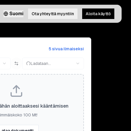
Suomi
Ota yhteyttä myyntiin
Aloita käyttö
5 sivua ilmaiseksi
Ladataan...
ähän aloittaaksesi kääntämisen
immäiskoko 100 Mt!
Lataa dokumentti