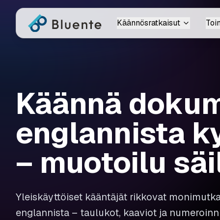
Käännösratkaisut
Toi
Käännä dokum
englannista k
– muotoilu säi
Yleiskäyttöiset kääntäjät rikkovat monimutk
englannista – taulukot, kaaviot ja numeroinn