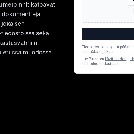
 numeroinnit katoavat
n dokumentteja
n jokaisen
-tiedostoissa sekä
rkastusvalmiin
Tiedostosi on suojattu päästä 
tuetussa muodossa.
käännöksen jälkeen.
Lue Bluenten
käyttöehdot
ja
ti
käsittelee tiedostoasi.