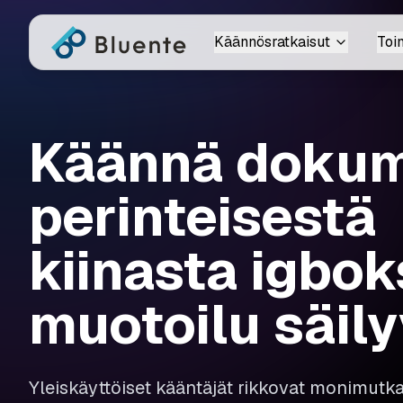
Käännösratkaisut
Toi
Käännä dokum
perinteisestä
kiinasta igbok
muotoilu säily
Yleiskäyttöiset kääntäjät rikkovat monimutk