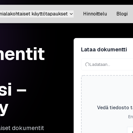
mialakohtaiset käyttötapaukset
Hinnoittelu
Blogi
entit
Lataa dokumentti
Ladataan...
si –
y
Vedä tiedosto t
En
aiset dokumentit