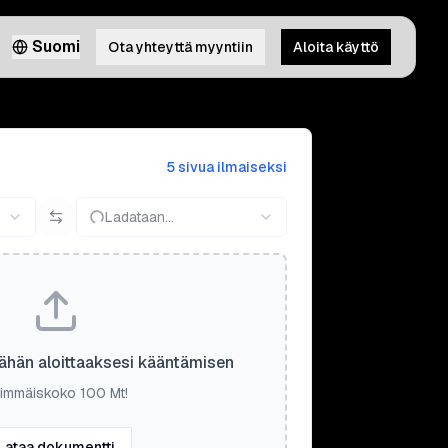
Suomi
Ota yhteyttä myyntiin
Aloita käyttö
5 sivua ilmaiseksi
Ladataan...
ähän aloittaaksesi kääntämisen
immäiskoko 100 Mt!
Lataa dokumentti