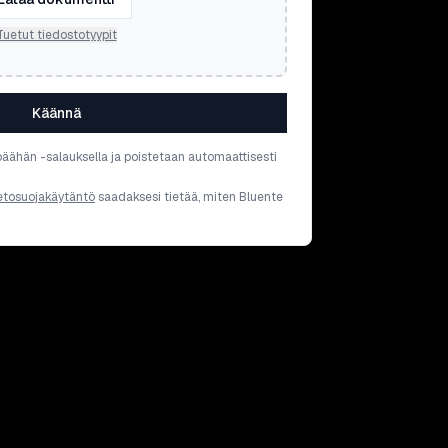
Tuetut tiedostotyypit
Käännä
päähän -salauksella ja poistetaan automaattisesti
etosuojakäytäntö
saadaksesi tietää, miten Bluente