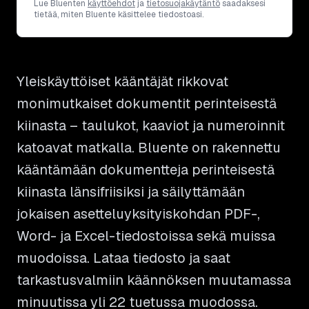
Lue Bluenten
käyttöehdot
ja
tietosuojakäytäntö
saadaksesi
tietää, miten Bluente käsittelee tiedostoasi.
Yleiskäyttöiset kääntäjät rikkovat
monimutkaiset dokumentit perinteisestä
kiinasta – taulukot, kaaviot ja numeroinnit
katoavat matkalla. Bluente on rakennettu
kääntämään dokumentteja perinteisestä
kiinasta länsifriisiksi ja säilyttämään
jokaisen asetteluyksityiskohdan PDF-,
Word- ja Excel-tiedostoissa sekä muissa
muodoissa. Lataa tiedosto ja saat
tarkastusvalmiin käännöksen muutamassa
minuutissa yli 22 tuetussa muodossa.