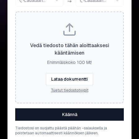
Ladataan...
Ladataan...
Vedä tiedosto tähän aloittaaksesi
kääntämisen
Enimmäiskoko 100 Mt!
Lataa dokumentti
Tuetut tiedostotyypit
Käännä
Tiedostosi on suojattu päästä päähän -salauksella ja
poistetaan automaattisesti käännöksen jälkeen.