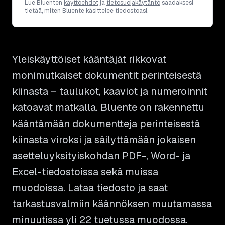
Lue Bluenten
käyttöehdot
ja
tietosuojakäytäntö
saadaksesi
tietää, miten Bluente käsittelee tiedostoasi.
Yleiskäyttöiset kääntäjät rikkovat
monimutkaiset dokumentit perinteisestä
kiinasta – taulukot, kaaviot ja numeroinnit
katoavat matkalla. Bluente on rakennettu
kääntämään dokumentteja perinteisestä
kiinasta viroksi ja säilyttämään jokaisen
asetteluyksityiskohdan PDF-, Word- ja
Excel-tiedostoissa sekä muissa
muodoissa. Lataa tiedosto ja saat
tarkastusvalmiin käännöksen muutamassa
minuutissa yli 22 tuetussa muodossa.