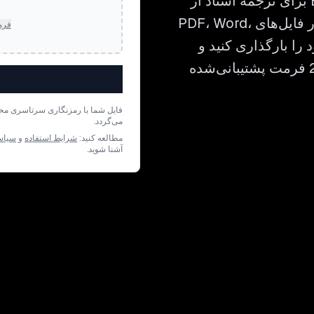
نمودارها و شماره‌گذاری را از بین می‌برند. Bluente برای ترجمه اسناد از
انگلیسی به خوسایی با حفظ تمام جزئیات چیدمان در فایل‌های PDF، Word،
فرم
 را بارگذاری کنید و
طی چند دقیقه ترجمه‌ای آماده بازبینی در بیش از 22 فرمت پشتیبانی‌شده
فایل شما با رمزنگاری سرتاسری مح
می‌گردد.
مطالعه کنید:
شرایط استفاده
و
سیاس
آشنا شوید.