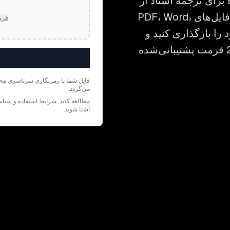
نمودارها و شماره‌گذاری را از بین می‌برند. Bluente برای ترجمه اسناد از
انگلیسی به قزاقی با حفظ تمام جزئیات چیدمان در فایل‌های PDF، Word،
فرم
 را بارگذاری کنید و
طی چند دقیقه ترجمه‌ای آماده بازبینی در بیش از 22 فرمت پشتیبانی‌شده
فایل شما با رمزنگاری سرتاسری مح
می‌گردد.
مطالعه کنید:
شرایط استفاده
و
سیاس
آشنا شوید.