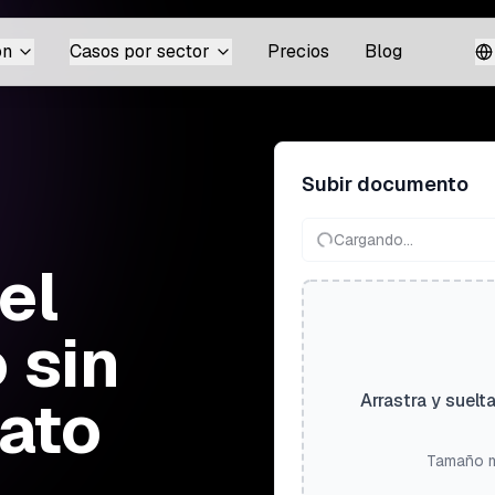
ón
Casos por sector
Precios
Blog
Subir documento
Cargando...
el
 sin
mato
Arrastra y suelt
Tamaño m