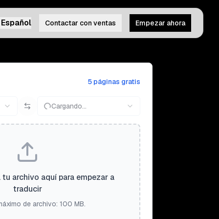
Español
Contactar con ventas
Empezar ahora
5 páginas gratis
Cargando...
a tu archivo aquí para empezar a
traducir
áximo de archivo: 100 MB.