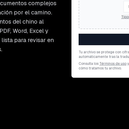
documentos complejos
ación por el camino.
Tipo
tos del chino al
 PDF, Word, Excel y
lista para revisar en
.
Tu archivo se protege con cifr
automáticamente tras la tradu
Consulta los
Términos de uso
y
cómo tratamos tu archivo.