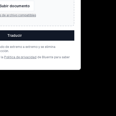
Subir documento
s de archivo compatibles
Traducir
ado de extremo a extremo y se elimina
cción.
 la
Política de privacidad
de Bluente para saber