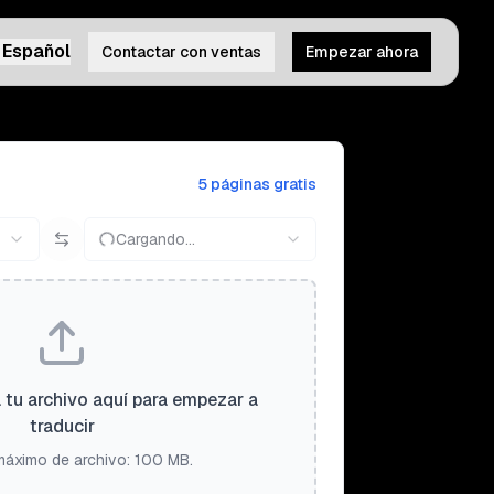
Español
Contactar con ventas
Empezar ahora
5 páginas gratis
Cargando...
a tu archivo aquí para empezar a
traducir
áximo de archivo: 100 MB.