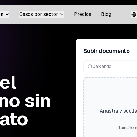
ón
Casos por sector
Precios
Blog
Subir documento
Cargando...
el
no sin
mato
Arrastra y suelt
Tamaño m