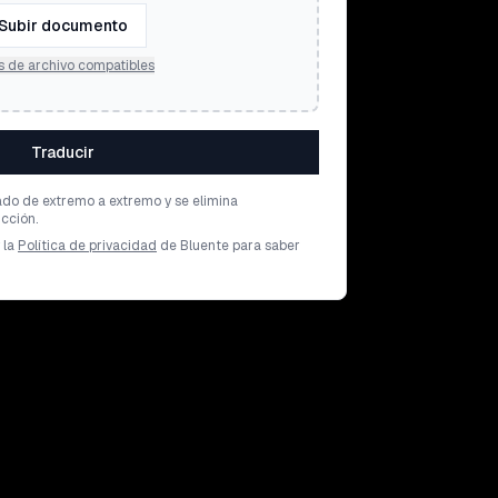
Subir documento
s de archivo compatibles
Traducir
ado de extremo a extremo y se elimina
cción.
 la
Política de privacidad
de Bluente para saber