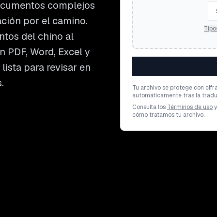
documentos complejos
ación por el camino.
Tipo
tos del chino al
n PDF, Word, Excel y
lista para revisar en
.
Tu archivo se protege con cifr
automáticamente tras la tradu
Consulta los
Términos de uso
y
cómo tratamos tu archivo.