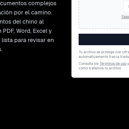
documentos complejos
ación por el camino.
Tipo
tos del chino al
n PDF, Word, Excel y
lista para revisar en
.
Tu archivo se protege con cifr
automáticamente tras la tradu
Consulta los
Términos de uso
y
cómo tratamos tu archivo.