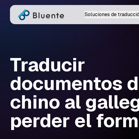
Soluciones de traducci
Traducir
documentos d
chino al galle
perder el for