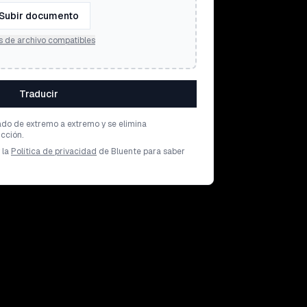
Subir documento
s de archivo compatibles
Traducir
ado de extremo a extremo y se elimina
cción.
 la
Política de privacidad
de Bluente para saber