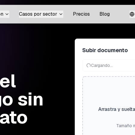
ón
Casos por sector
Precios
Blog
Subir documento
Cargando...
el
go sin
mato
Arrastra y suelt
Tamaño m