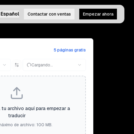
Español
Contactar con ventas
Empezar ahora
5 páginas gratis
Cargando...
a tu archivo aquí para empezar a
traducir
áximo de archivo: 100 MB.