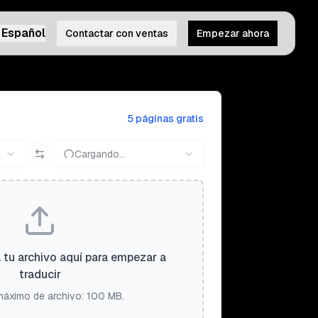
Español
Contactar con ventas
Empezar ahora
5 páginas gratis
Cargando...
a tu archivo aquí para empezar a
traducir
áximo de archivo: 100 MB.