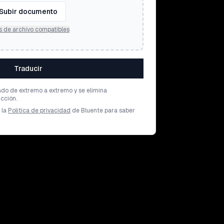
Subir documento
s de archivo compatibles
Traducir
ado de extremo a extremo y se elimina
cción.
 la
Política de privacidad
de Bluente para saber