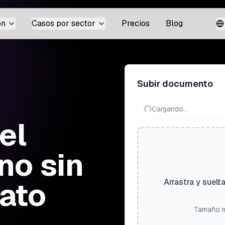
ón
Casos por sector
Precios
Blog
Subir documento
Cargando...
el
no sin
mato
Arrastra y suelt
Tamaño m