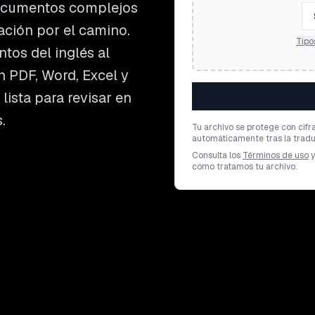
documentos complejos
ación por el camino.
Tipo
tos del inglés al
n PDF, Word, Excel y
lista para revisar en
.
Tu archivo se protege con cifr
automáticamente tras la tradu
Consulta los
Términos de uso
y
cómo tratamos tu archivo.