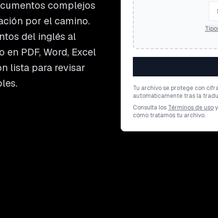
documentos complejos
ación por el camino.
Tipo
tos del inglés al
o en PDF, Word, Excel
 lista para revisar
les.
Tu archivo se protege con cifr
automáticamente tras la tradu
Consulta los
Términos de uso
y
cómo tratamos tu archivo.