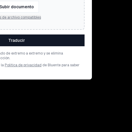
Subir documento
s de archivo compatibles
Traducir
ado de extremo a extremo y se elimina
cción.
 la
Política de privacidad
de Bluente para saber