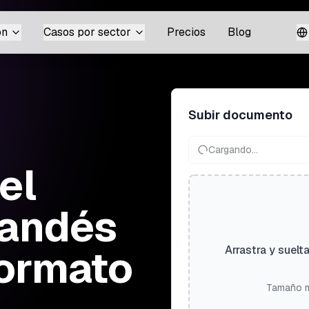
ón
Casos por sector
Precios
Blog
Subir documento
Cargando...
el
landés
formato
Arrastra y suelt
Tamaño m