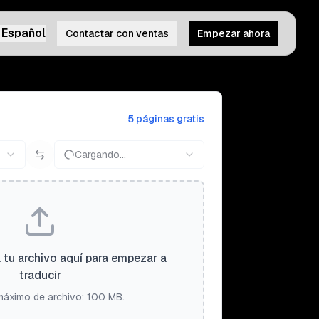
Español
Contactar con ventas
Empezar ahora
5 páginas gratis
Cargando...
a tu archivo aquí para empezar a
traducir
áximo de archivo: 100 MB.