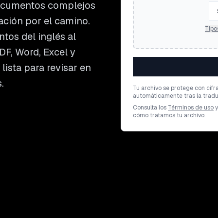
documentos complejos
ación por el camino.
Tipo
tos del inglés al
DF, Word, Excel y
lista para revisar en
.
Tu archivo se protege con cifr
automáticamente tras la tradu
Consulta los
Términos de uso
y
cómo tratamos tu archivo.