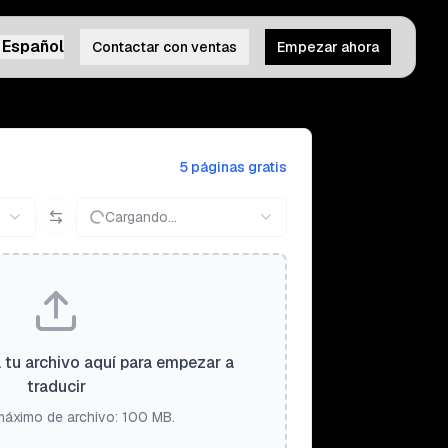
Español
Contactar con ventas
Empezar ahora
5 páginas gratis
Cargando...
a tu archivo aquí para empezar a
traducir
áximo de archivo: 100 MB.