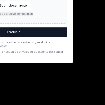
Subir documento
s de archivo compatibles
Traducir
ado de extremo a extremo y se elimina
cción.
 la
Política de privacidad
de Bluente para saber