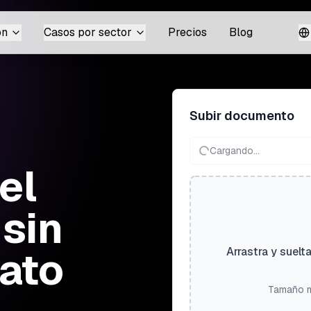
ón
Casos por sector
Precios
Blog
Subir documento
Cargando...
el
 sin
mato
Arrastra y suelt
Tamaño m