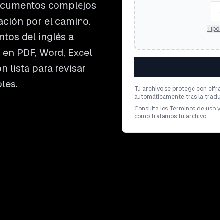
documentos complejos
ación por el camino.
Tipo
tos del inglés a
 en PDF, Word, Excel
 lista para revisar
les.
Tu archivo se protege con cifr
automáticamente tras la tradu
Consulta los
Términos de uso
y
cómo tratamos tu archivo.