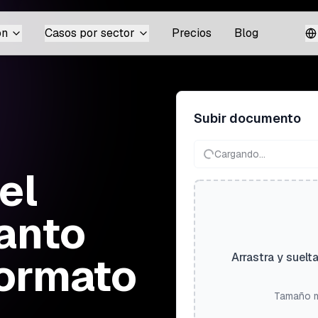
ón
Casos por sector
Precios
Blog
Subir documento
Cargando...
el
ranto
formato
Arrastra y suelt
Tamaño m