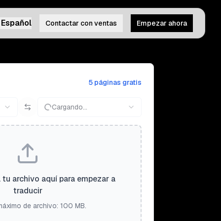
Español
Contactar con ventas
Empezar ahora
5 páginas gratis
Cargando...
a tu archivo aquí para empezar a
traducir
áximo de archivo: 100 MB.