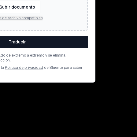
Subir documento
s de archivo compatibles
Traducir
ado de extremo a extremo y se elimina
cción.
 la
Política de privacidad
de Bluente para saber