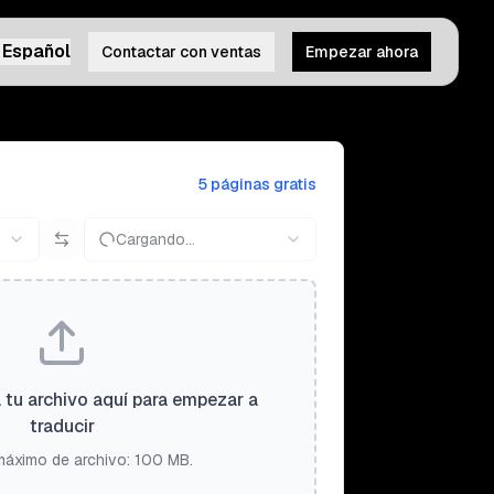
Español
Contactar con ventas
Empezar ahora
5 páginas gratis
Cargando...
a tu archivo aquí para empezar a
traducir
áximo de archivo: 100 MB.