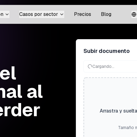
ón
Casos por sector
Precios
Blog
Subir documento
el
Cargando...
nal al
erder
Arrastra y suelt
Tamaño m