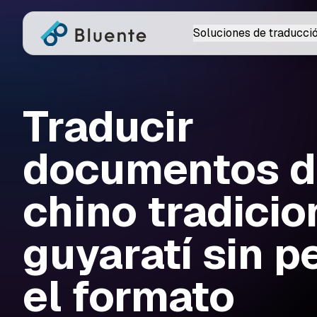
Soluciones de traducci
Traducir
documentos d
chino tradicio
guyaratí sin p
el formato