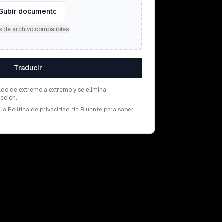
Subir documento
s de archivo compatibles
Traducir
ado de extremo a extremo y se elimina
cción.
 la
Política de privacidad
de Bluente para saber