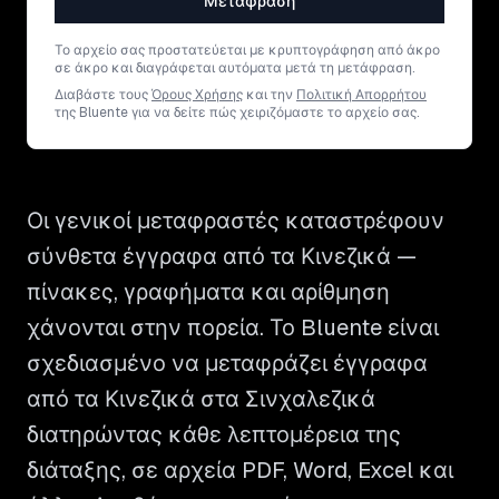
Μετάφραση
Το αρχείο σας προστατεύεται με κρυπτογράφηση από άκρο
σε άκρο και διαγράφεται αυτόματα μετά τη μετάφραση.
Διαβάστε τους
Όρους Χρήσης
και την
Πολιτική Απορρήτου
της Bluente για να δείτε πώς χειριζόμαστε το αρχείο σας.
Οι γενικοί μεταφραστές καταστρέφουν
σύνθετα έγγραφα από τα Κινεζικά —
πίνακες, γραφήματα και αρίθμηση
χάνονται στην πορεία. Το Bluente είναι
σχεδιασμένο να μεταφράζει έγγραφα
από τα Κινεζικά στα Σινχαλεζικά
διατηρώντας κάθε λεπτομέρεια της
διάταξης, σε αρχεία PDF, Word, Excel και