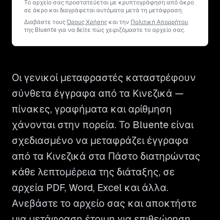
Το αρχείο σας προστατεύεται με κρυπτογράφηση από άκρο
σε άκρο και διαγράφεται αυτόματα μετά τη μετάφραση.
Διαβάστε τους
Όρους Χρήσης
και την
Πολιτική Απορρήτου
της Bluente για να δείτε πώς χειριζόμαστε το αρχείο σας.
Οι γενικοί μεταφραστές καταστρέφουν
σύνθετα έγγραφα από τα Κινεζικά —
πίνακες, γραφήματα και αρίθμηση
χάνονται στην πορεία. Το Bluente είναι
σχεδιασμένο να μεταφράζει έγγραφα
από τα Κινεζικά στα Πάστο διατηρώντας
κάθε λεπτομέρεια της διάταξης, σε
αρχεία PDF, Word, Excel και άλλα.
Ανεβάστε το αρχείο σας και αποκτήστε
μια μετάφραση έτοιμη για επιθεώρηση